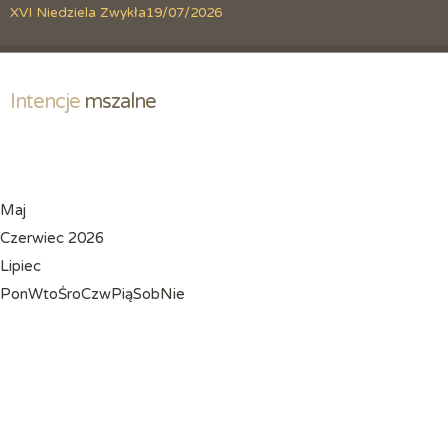
XVI Niedziela Zwykła
19/07/2026
Intencje
 mszalne
Maj
Czerwiec 2026
Lipiec
Pon
Wto
Śro
Czw
Pią
Sob
Nie