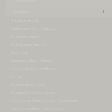
Nabożeństwa
Wspólnoty
Schola dorosłych
Młodzieżowy Zespół Muzyczny
Powerowe Aniołki
Róże Żywego Różańca
Margaretki
Liturgiczna Służba Ołtarza
Apostolska Grupa Młodzieży
Caritas
Rycerze Niepokalanej
Różaniec Rodziców za Dzieci
Apostolstwo Pomocy Duszom Czyśćcowym
Sztafeta modlitewna do św. Józefa