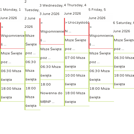
2
4
Thursday, 4
3
Wednesday,
1
Monday, 1
5
Friday, 5
Tuesday,
June 2026
3 June 2026
June 2026
June 2026
2 June
> Uroczystość
>
6
Saturday, 
>
2026
>
N ...
Wspomnienie
June 2026
Wspomnienie
Msze
Wspomnienie
ś ...
Msze Święte
Msze Święt
ś ...
Święte
ś ...
poz ...
poz ...
Msze Święte
poz ...
Msze Święte
Msze Święte
poz ...
07:00 Msza
06:30 Msz
poz ...
06:30
poz ...
święta
święta
06:30 Msza
Msza
06:30 Msza
06:30 Msza
święta
10:00 Msza
18:00 Msz
święta
święta
święta
święta
święta
18:00
18:00
18:00 Msza
18:00 Msza
Nowenna do
18:00 Msza
Msza
święta
święta
MBNP ...
święta
święta