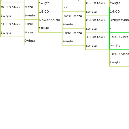
święta
święta
06:30 Msza
Msza
06:30 Msza
poz ...
18:00
święta
14:00
święta
święta
06:30 Msza
Nowenna do
Dziękczynn
09:00 Msza
18:00
18:00 Msza
święta
MBNP ...
z ...
święta
Msza
święta
18:00 Msza
15:00 Chrz
18:00 Msza
święta
święta
Święty
święta
18:00 Msz
święta