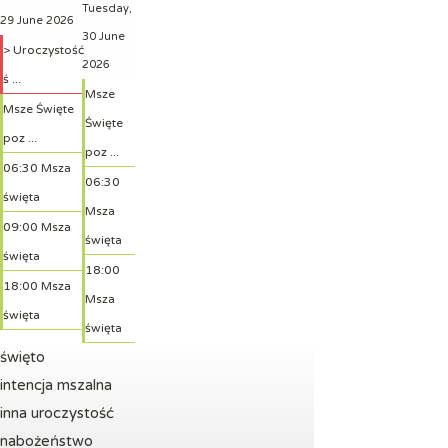
Tuesday,
29 June 2026
30 June
> Uroczystość
2026
ś ...
Msze
Msze Święte
Święte
poz ...
poz ...
06:30 Msza
06:30
święta
Msza
09:00 Msza
święta
święta
18:00
18:00 Msza
Msza
święta
święta
święto
intencja mszalna
inna uroczystość
nabożeństwo