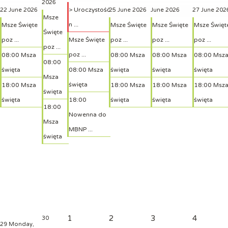
2026
> Uroczystość
22 June 2026
25 June 2026
June 2026
27 June 202
Msze
n ...
Msze Święte
Msze Święte
Msze Święte
Msze Święt
Święte
poz ...
Msze Święte
poz ...
poz ...
poz ...
poz ...
poz ...
08:00 Msza
08:00 Msza
08:00 Msza
08:00 Msz
08:00
święta
08:00 Msza
święta
święta
święta
Msza
święta
18:00 Msza
18:00 Msza
18:00 Msza
18:00 Msz
święta
święta
18:00
święta
święta
święta
18:00
Nowenna do
Msza
MBNP ...
święta
1
2
3
4
30
29
Monday,