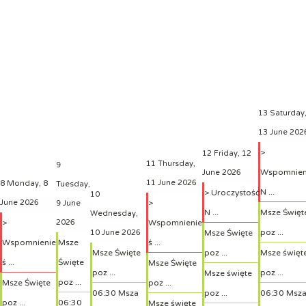
13
Saturday
13 June 202
>
12
Friday, 12
11
Thursday,
9
Wspomnien
June 2026
11 June 2026
8
Monday, 8
Tuesday,
N ...
> Uroczystość
10
June 2026
>
9 June
N ...
Msze Święt
Wednesday,
>
2026
Wspomnienie
poz ...
10 June 2026
Msze Święte
Wspomnienie
Msze
ś ...
Msze Święte
poz ...
Msze święt
ś ...
Święte
Msze Święte
poz ...
poz ...
Msze święte
poz ...
Msze Święte
poz ...
06:30 Msza
poz ...
06:30 Msz
poz ...
06:30
Msze święte