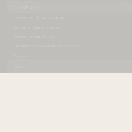
Sakramenty
Sakrament Chrztu Świętego
Sakrament Bierzmowania
Sakrament Małżeństwa
Sakrament Namaszczenia Chorych
Pogrzeb
Galeria