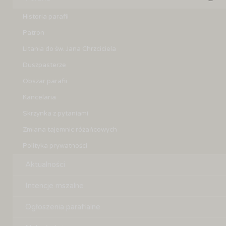
Historia parafii
Patron
Litania do św. Jana Chrzciciela
Duszpasterze
Obszar parafii
Kancelaria
Skrzynka z pytaniami
Zmiana tajemnic różańcowych
Polityka prywatności
Aktualności
Intencje mszalne
Ogłoszenia parafialne