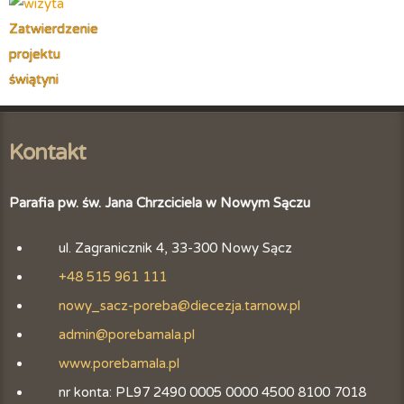
Zatwierdzenie
projektu
świątyni
Kontakt
Parafia pw. św. Jana Chrzciciela w Nowym Sączu
ul. Zagranicznik 4, 33-300 Nowy Sącz
+48 515 961 111
nowy_sacz-poreba@diecezja.tarnow.pl
admin@porebamala.pl
www.porebamala.pl
nr konta: PL97 2490 0005 0000 4500 8100 7018