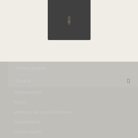
...
Strona główna
Parafia
Historia parafii
Patron
Litania do św. Jana Chrzciciela
Duszpasterze
Obszar parafii