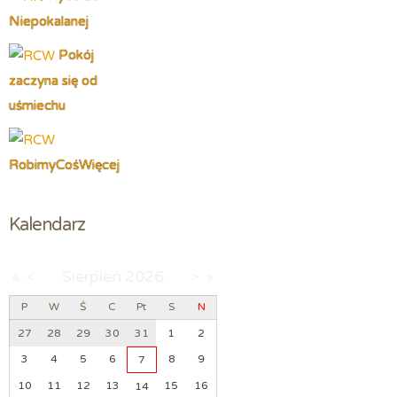
Niepokalanej
Pokój
zaczyna się od
uśmiechu
RobimyCośWięcej
Kalendarz
Sierpień
2026
«
<
>
»
P
W
Ś
C
Pt
S
N
27
28
29
30
31
1
2
3
4
5
6
8
9
7
10
11
12
13
15
16
14