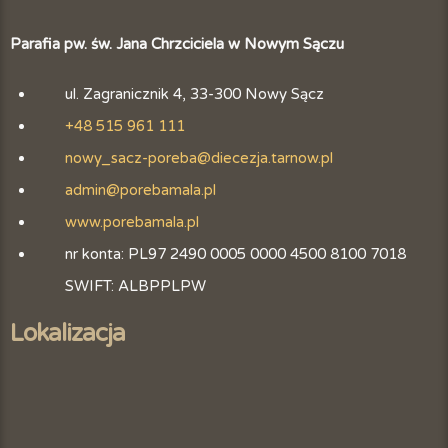
Parafia pw. św. Jana Chrzciciela w Nowym Sączu
ul. Zagranicznik 4, 33-300 Nowy Sącz
+48 515 961 111
nowy_sacz-poreba@diecezja.tarnow.pl
admin@porebamala.pl
www.porebamala.pl
nr konta: PL97 2490 0005 0000 4500 8100 7018
SWIFT: ALBPPLPW
Lokalizacja