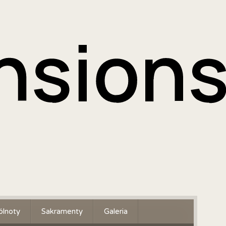
lnoty
Sakramenty
Galeria