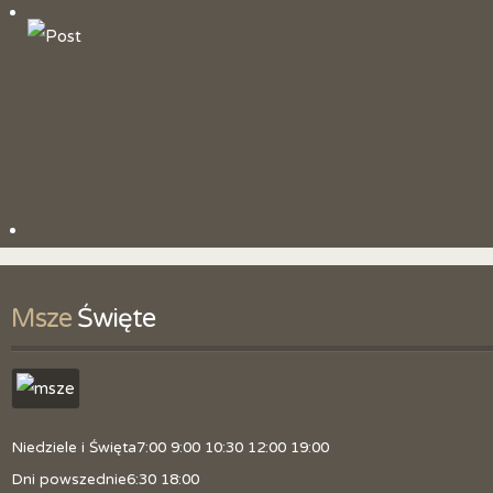
Historia parafii
Patron
Litania do św. Jana Chrzciciela
Duszpasterze
Obszar parafii
Kancelaria
Skrzynka z pytaniami
Msze
 Święte
Zmiana tajemnic różańcowych
Polityka prywatności
Niedziele i Święta
7:00 9:00 10:30 12:00 19:00
Dni powszednie
6:30 18:00