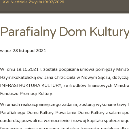
XVI Niedziela Zwykła
19/07/2026
Parafialny Dom Kultur
włącz
28 listopad 2021
W dniu 19.10.2021 r. została podpisana umowa pomiędzy Ministerstwem Kultury, Dziedzictwa Narodowego i Sportu, a Parafią
Rzymskokatolicką św. Jana Chrzciciela w Nowym Sączu, dotyczą
INFRASTRUKTURA KULTURY, ze środków finansowych Ministra K
Funduszu Promocji Kultury.
W ramach realizacji niniejszego zadania, zostaną wykonane ł
Parafialnego Domu Kultury. Powstanie Domu Kultury z salami sp
garderobą pozwoli na wzmocnienie i rozwój kapitału społecznego
formacyjne, zajęcia muzyczne, teatralne, koncerty, prelekcje dla 