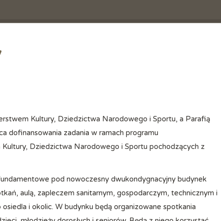
y
ca dofinansowania zadania w ramach programu
ultury, Dziedzictwa Narodowego i Sportu pochodzących z
awy fundamentowe pod nowoczesny dwukondygnacyjny budynek
otkań, aulą, zapleczem sanitarnym, gospodarczym, technicznym i
 osiedla i okolic. W budynku będą organizowane spotkania
dzieci, młodzieży dorosłych i seniorów. Będą z niego korzystać