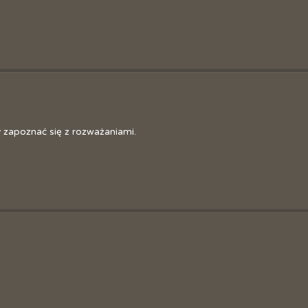
Sztaf
Józe
y zapoznać się z rozważaniami.