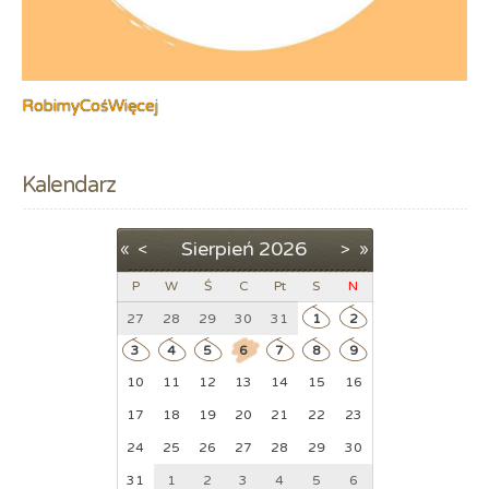
RobimyCośWięcej
Kalendarz
Sierpień
2026
«
<
>
»
P
W
Ś
C
Pt
S
N
27
28
29
30
31
1
2
3
4
5
6
7
8
9
10
11
12
13
14
15
16
17
18
19
20
21
22
23
24
25
26
27
28
29
30
31
1
2
3
4
5
6