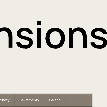
lnoty
Sakramenty
Galeria