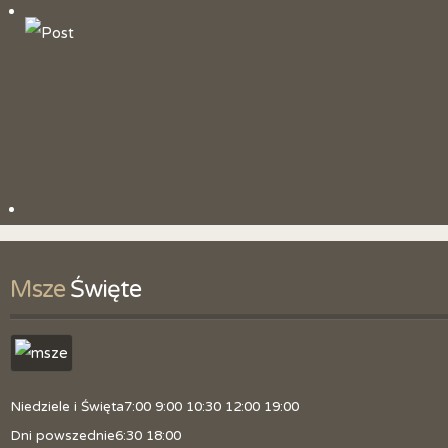
Historia parafii
Patron
Litania do św. Jana Chrzciciela
Duszpasterze
Obszar parafii
Kancelaria
Skrzynka z pytaniami
Msze
 Święte
Zmiana tajemnic różańcowych
Polityka prywatności
Niedziele i Święta
7:00 9:00 10:30 12:00 19:00
Dni powszednie
6:30 18:00