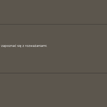
Sztaf
Józe
y zapoznać się z rozważaniami.