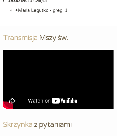
18:00
Msza święta
+Maria Legutko - greg. 1
Transmisja
 Mszy św.
Skrzynka
 z pytaniami