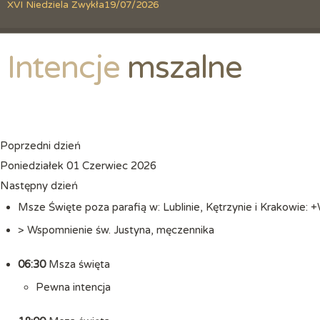
XVI Niedziela Zwykła
19/07/2026
Intencje
 mszalne
Poprzedni dzień
Poniedziałek 01 Czerwiec 2026
Następny dzień
Msze Święte poza parafią w: Lublinie, Kętrzynie i Krakowie:
> Wspomnienie św. Justyna, męczennika
06:30
Msza święta
Pewna intencja