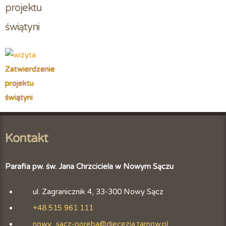
projektu 
świątyni
Zatwierdzenie
projektu
świątyni
Kontakt
Parafia pw. św. Jana Chrzciciela w Nowym Sączu
ul. Zagranicznik 4, 33-300 Nowy Sącz
+48 515 961 111
nowy_sacz-poreba@diecezja.tarnow.pl