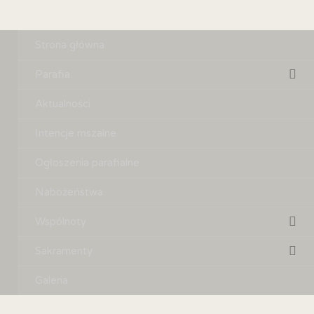
Strona główna
Parafia
Aktualności
Intencje mszalne
Ogłoszenia parafialne
Nabożeństwa
Wspólnoty
Sakramenty
Galeria