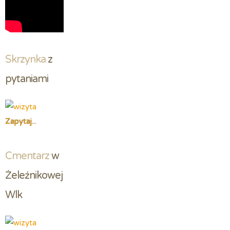
Skrzynka
 z 
pytaniami
Zapytaj...
Cmentarz
 w 
Żeleźnikowej 
Wlk