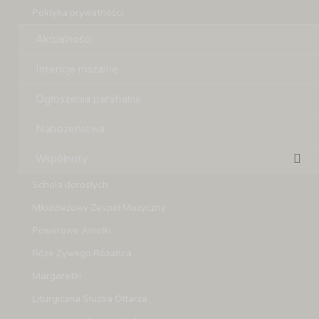
Polityka prywatności
Aktualności
Intencje mszalne
Ogłoszenia parafialne
Nabożeństwa
Wspólnoty
Schola dorosłych
Młodzieżowy Zespół Muzyczny
Powerowe Aniołki
Róże Żywego Różańca
Margaretki
Liturgiczna Służba Ołtarza