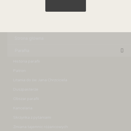
Strona główna
Parafia
Historia parafii
Patron
Litania do św. Jana Chrzciciela
Duszpasterze
Obszar parafii
Kancelaria
Skrzynka z pytaniami
Zmiana tajemnic różańcowych