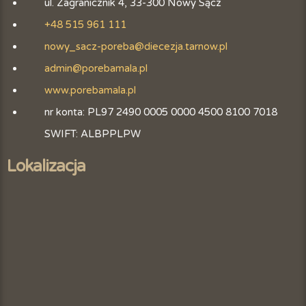
ul. Zagranicznik 4, 33-300 Nowy Sącz
+48 515 961 111
nowy_sacz-poreba@diecezja.tarnow.pl
admin@porebamala.pl
www.porebamala.pl
nr konta: PL97 2490 0005 0000 4500 8100 7018
SWIFT: ALBPPLPW
Lokalizacja