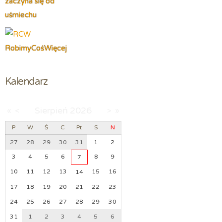
zaczyna się od
uśmiechu
RobimyCośWięcej
Kalendarz
Sierpień
2026
«
<
>
»
P
W
Ś
C
Pt
S
N
27
28
29
30
31
1
2
3
4
5
6
8
9
7
10
11
12
13
15
16
14
17
18
19
20
21
22
23
24
25
26
27
28
29
30
31
1
2
3
4
5
6