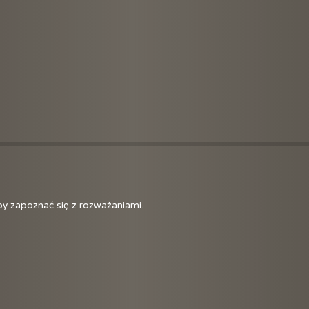
Róża
Apos
Czyś
Sztaf
Józe
by zapoznać się z rozważaniami.