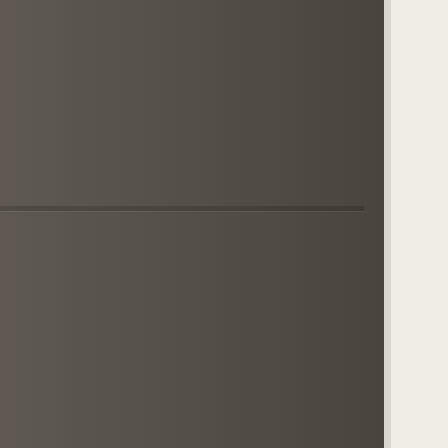
niec Rodziców za Dzieci
tolstwo Pomocy Duszom
ćcowym
eta modlitewna do św.
fa