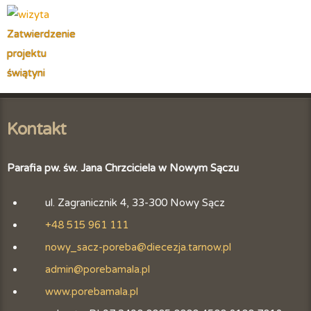
Zatwierdzenie
projektu
świątyni
Kontakt
Parafia pw. św. Jana Chrzciciela w Nowym Sączu
ul. Zagranicznik 4, 33-300 Nowy Sącz
+48 515 961 111
nowy_sacz-poreba@diecezja.tarnow.pl
admin@porebamala.pl
www.porebamala.pl