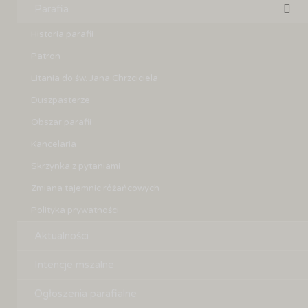
Parafia
Historia parafii
Patron
Litania do św. Jana Chrzciciela
Duszpasterze
Obszar parafii
Kancelaria
Skrzynka z pytaniami
Zmiana tajemnic różańcowych
Polityka prywatności
Aktualności
Intencje mszalne
Ogłoszenia parafialne