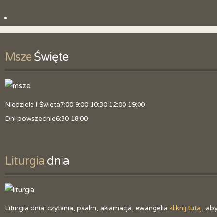
Kancelaria
Skrzynka z pytaniami
Msze
 Święte
Zmiana tajemnic różańcowych
Polityka prywatności
Niedziele i Święta
7:00 9:00 10:30 12:00 19:00
Dni powszednie
6:30 18:00
Liturgia
 dnia
Liturgia dnia: czytania, psalm, aklamacja, ewangelia
kliknij tutaj
, ab