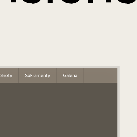
lnoty
Sakramenty
Galeria
a dorosłych
Sakrament Chrztu Świętego
zieżowy Zespół Muzyczny
Sakrament Bierzmowania
rowe Aniołki
Sakrament Małżeństwa
 Żywego Różańca
Sakrament Namaszczenia
Chorych
aretki