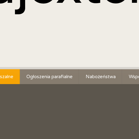
szalne
Ogłoszenia parafialne
Nabożeństwa
Wspó
Schol
Młod
Powe
Róże
Marg