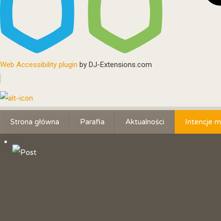
Web Accessibility plugin
by DJ-Extensions.com
Strona główna
Parafia
Aktualności
Intencje m
Historia parafii
Patron
Litania do św. Jana Chrzciciela
Duszpasterze
Obszar parafii