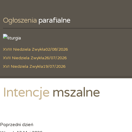
Ogłoszenia
 parafialne
XVIII Niedziela Zwykła
02/08/2026
XVII Niedziela Zwykła
26/07/2026
XVI Niedziela Zwykła
19/07/2026
Intencje
 mszalne
Poprzedni dzień